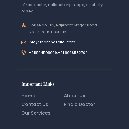
of race, color, national origin, age, disability,
or sex.
House No.-113, Rajendra Nagar Road
No.-2, Patna, 800016
info@shantihospital.com
+916124509009,+91 9968582702
Important Links
Home
About Us
Contact Us
Find a Doctor
Our Services