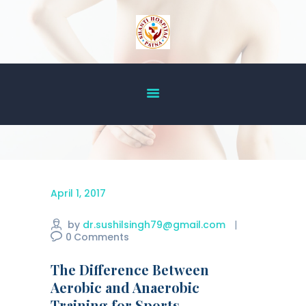
HOME
ABOUT US
OUR SERVICES
DOCTOR’S LIST
GALLERY
BLOG
April 1, 2017
ACHIEVEMENT
by
dr.sushilsingh79@gmail.com
CONTACT US
0
Comments
The Difference Between
Aerobic and Anaerobic
Training for Sports